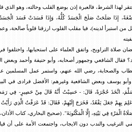
قر لهذا الشرط، فالعبرة إذن بوضع القلب وحالته، وهو الذي ق
َةً، إِذَا صَلَحَتْ صَلَحَ الْجَسَدُ كُلُّهُ، وَإِذَا فَسَدَتْ فَسَدَ الْجَسَدُ
من استبرأ لدينه)، فيا مقلب القلوب ارزقنا قلوباً صالحة، وعملاً 
يته
ضان صلاة التراويح، واتفق العلماء على استحبابها، واختلفوا ف
 فقال الشافعي وجمهور أصحابه، وأبو حنيفة وأحمد وبعض الم
طاب والصحابة، رضي الله عنهم، واستمر عمل المسلمين عليه
بو يوسف وبعض الشافعية وغيرهم: الأفضل فرادى في البيت؛ لما ر
لَّمَ، اتَّخَذَ حُجْرَةً، قَالَ: - حَسِبْتُ أَنَّهُ قَالَ مِنْ حَصِيرٍ- فِي رَمَضَ
َلِمَ بِهِمْ جَعَلَ يَقْعُدُ، فَخَرَجَ إِلَيْهِمْ، فَقَالَ: قَدْ عَرَفْتُ الَّذِي رَأَيْتُ 
اةِ صَلَاةُ الْمَرْءِ فِي بَيْتِهِ، إِلَّا الْمَكْتُوبَةَ". (صحيح البخاري، كتاب ال
ي الترغيب والندب دون الايجاب، واجتمعت الأمة على أن قي