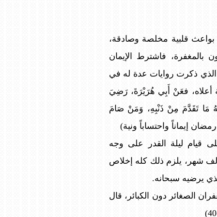
ن بواعث قلبية مخلصة وصادقة،
ن بالمغفرة، فاشترط الإيمان
 الذي ذكرت روايات عدة له في
فعَنْ أَبِي هُرَيْرَةَ، رَضِيَ
هُ مَا تَقَدَّمَ مِنْ ذَنْبِهِ، وَمَنْ صَامَ
صام رمضان إيماناً واحتساباً ونية)
ى قيام ليلة القدر على وجه
ألف شهر، يلزم ذلك كله إخلاص
لذي يرضيه سبحانه.
ران الصغائر دون الكبائر، قال