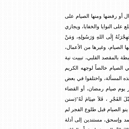
ال أو رفضها ومنها الصيام على
لع على النوايا والخفايا، ويجازي
تُهُ إِلَى اللهِ وَرَسُولِهِ، وَمَنْ
تعبدية، ومنها الصيام، وغيرها من الأعمال،
طة بالمقصد القلبي، تبييت نية
 الصيام خالصاً لوجهه الكريم
ذه المسألة، واختلفوا في بعض
جر يوم صيام رمضان، أو القضاء
لفَجْرِ ، فَلاَ صِيَامَ لَهُ"(سنن
ينو الصيام قبل طلوع الفجر لم
مد وإسحق، مستندين إلى أدلة