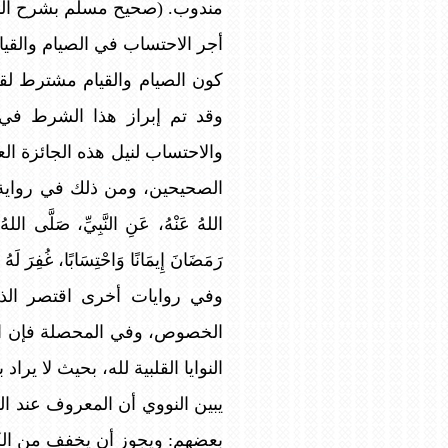
مندوب. (صحيح مسلم بشرح النووي، 6 /40،
أجر الاحتساب في الصيام والقيا
كون الصيام والقيام مشترط لقب
وقد تم إبراز هذا الشرط في ا
والاحتساب لنيل هذه الجائزة ا
الصحيحين، ومن ذلك في رواية صحيح
اللهُ عَنْهُ، عَنِ النَّبِيِّ، صَلَّى اللهُ ع
رَمَضَانَ إِيمَانًا وَاحْتِسَابًا، غُ
وفي روايات أخرى اقتصر الذك
الخصوص، وفي المحصلة فإن الصي
النوايا القلبية لله، بحيث لا ي
يبين النووي أن المعروف عند ال
بعضهم: ويجوز أن يخفف من الكبائ