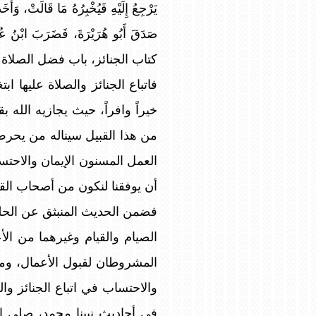
يَرْجِعُ إِلَيْهِ فَيُخْبِرُهُ مَا قَالَتْ، وَ
صَدَقَ أَبُو هُرَيْرَةَ، فَضَرَبَ ابْنُ ع
كتاب الجنائز، باب فضل الصلاة على ا
فاتباع الجنائز والصلاة عليها ا
خيراً وافراً، حيث يجازيه الله
من هذا القبيل سيناله من يحرص 
العمل المسنون الإيمان والاحتس
أن يوفقنا لنكون من أصحاب القل
فضمن الحديث المنبثق عن الحل
الصيام والقيام وغيرهما من ال
المشروطان لقبول الأعمال، ومنه
والاحتساب في اتباع الجنائز وا
في أحاديث نبينا محمد، صلى ال