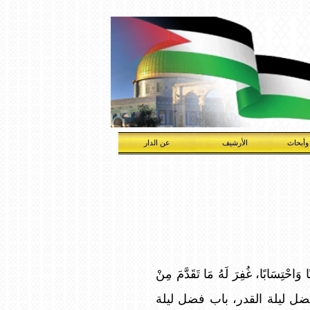
وأبحاث
الأرشيف
عن الدار
َاحْتِسَابًا، غُفِرَ لَهُ مَا تَقَدَّمَ مِنْ
خاري، كتاب فضل ليلة القدر، باب فضل ليلة