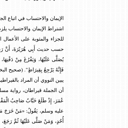
الإيمان والاحتساب في اتباع الجن
اشتراط الإيمان والاحتساب يلز
للجزاء والمثوبة على الأعمال ا
حسب حديث أَبِي هُرَيْرَةَ، أَنَّ رَسُولَ ا
يُصَلَّى عَلَيْهَا، وَيَفْرُغَ مِنْ دَفْنِهَا،
فَإِنَّهُ يَرْجِعُ بِقِيرَاطٍ". (صحي
يبين النووي أن المراد بالقيراط
أن الجملة قيراطان، رواية مسلم في صحيحه،
عُمَرَ، إِذْ طَلَعَ خَبَّابٌ صَاحِبُ الْمَقْص
عليه وسلم، يَقُولُ: «مَنْ خَرَجَ مَعَ جَنَاز
أُحُدٍ، وَمَنْ صَلَّى عَلَيْهَا ثُمَّ رَجَعَ، 