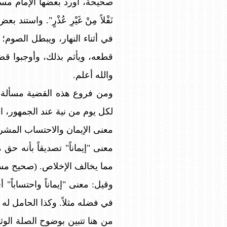
صحيحة، أورد بعضها الإمام مسلم في صحيحه
نَفْلاً مِنْ غَيْرِ عُذْرٍ". وا
في أثناء النهار، ويبطل الصوم؛ 
قطعه، ويأثم بذلك، وأوجبوا قض
والله أعلم.
ومن فروع هذه القضية مسألة كفا
لكل يوم من نية عند الجمهور، اس
معنى الإيمان والاحتساب المشرو
معنى "إيماناً" تصديقاً بأنه حق
مما يخالف الإخلاص. (صحيح مسلم ب
وقيل: معنى "إيماناً واحتساباً"
في فضله مثلاً. وكذا الحامل له طل
من هنا تتبين بوضوح الصلة الوث