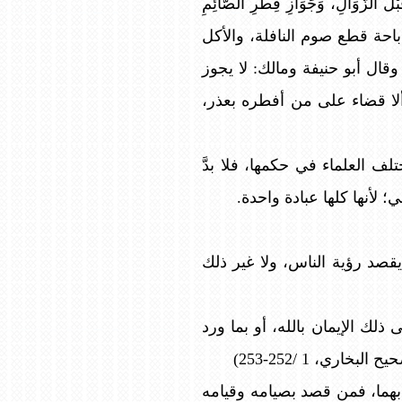
زَّوَالِ، وَجَوَازِ فِطْرِ الصَّائِمِ
 إباحة قطع صوم النافلة، والأكل
وقال أبو حنيفة ومالك: لا يجوز
ألا قضاء على من أفطره بعذر،
ف العلماء في حكمها، فلا بدَّ
 لأنها كلها عبادة واحدة.
 يقصد رؤية الناس، ولا غير ذلك
ذلك الإيمان بالله، أو بما ورد
ي، 1 /252-253)
 بهما، فمن قصد بصيامه وقيامه