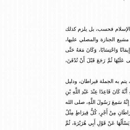
 الإسلام فحسب، بل يلزم كذلك
 مشيع الجنازة والمصلي عليها،
انًا وَاحْتِسَابًا، وَكَانَ مَعَهُ حَتَّى
 عَلَيْهَا ثُمَّ رَجَعَ قَبْلَ أَنْ تُدْفَنَ،
 يتم به الجملة قيراطان، ودليل
نَ قَاعِدًا عِنْدَ عَبْدِ اللَّهِ بْنِ
ةَ؟ إِنَّهُ سَمِعَ رَسُولَ اللَّهِ، صلى الله
رَاطَانِ مِنْ أَجْرٍ، كُلُّ قِيرَاطٍ مِثْلُ
سْأَلُهَا عَنْ قَوْلِ أَبِي هُرَيْرَةَ، ثُمَّ