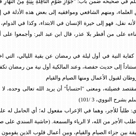
 ضمن باب: "جَوَازِ صَوْمِ النَّافِلَةِ بِنِيَّةٍ مِنَ النَّهَارِ قَبْلَ ال
ستند بعض العلماء، ومنهم الشافعي وموافقيه إلى بعض هذه الأدلة في
لأنه نفل، فهو إلى خيرة الإنسان في الابتداء، وكذا في الدوام، 
اءه على من أفطر بلا عذر، قال ابن عبد البر: وأجمعوا على 
ية النية في أول ليلة في رمضان عن بقية الليالي، التي اختل
تناداً إلى حديث حفصة، وعند المالكية أول نية من رمضان تكفي؛
طان لقبول الأعمال ومنها الصيام والقيام
 مقتصد فضيلته، ومعنى "احتساباً" أن يريد الله تعالى وحده، لا
شرح النووي، 3 /101)
 أي: طلباً للأجر، وهما في الإعراب مفعول له؛ أي الحامل له على 
ب الأجر من الله، لا الرياء والسمعة. (حاشية السندي على صحيح البخار
يقة بين جزاء الصيام والقيام، وبين أعمال قلوب الذين يقومون