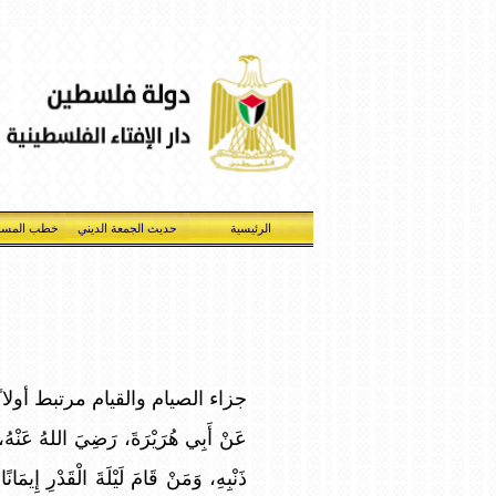
الرئيسية
حديث الجمعة الديني
خطب المسج
جزاء الصيام والقيام مرتبط أولا 
عَنْ أَبِي هُرَيْرَةَ، رَضِيَ اللهُ عَنْهُ، ع
ذَنْبِهِ، وَمَنْ قَامَ لَيْلَةَ الْقَدْر