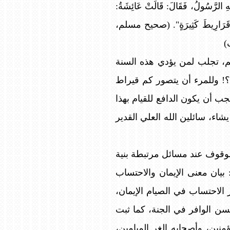
َيْهِ الرَّسُولُ، فَقَالَ: قَالَتْ عَائِشَةُ:
ا فِي قَرَارِيطَ كَثِيرَةٍ". (صحيح مسلم،
وسلم، تجلب لمن يؤدي هذه السنة
د؟! وللمرء أن يتصور كم قيراط
ب أن يكون الدافع للقيام بهذا
اء، سائلين الله العلي القدير
وقوف عند مسائل مرتبطة بنية
بيان معنى الإيمان والاحتساب
 الاحتساب في الصيام الإيمان،
حسن الوافر في الجنة، كما ثبت
نين، وأصحابه الغر الميامين،