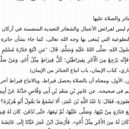
ائز والصلاة عليها
م ليس لفرائض الأعمال والشعائر التعبدية المتضمنة في أركان
لتطوعية التي يُبتغى بها وجه الله تعالى، كما جاء بشأن جائزة
للهِ، صَلَّى اللهُ عَلَيْهِ وَسَلَّمَ، قَالَ: "مَنِ اتَّبَعَ جَنَازَةَ مُسْلِمٍ إِيمَ
 فَإِنَّه يَرْجِعُ مِنَ الْأَجْرِ بِقِيرَاطَيْنِ؛ كُلُّ قِيرَاطٍ مِثْلُ أُحُدٍ، وَمَنْ صَلَّى
ح البخاري، كتاب الإيمان، باب اتباع الجنائز من الإيمان)
ين، الأول، ومعناه أن بالصلاة يحصل قيراط، وبالاتباع قيراط آخر،
 عن عَامِرِ بْنِ سَعْدِ بْنِ أَبِي وَقَّاصٍ حَدَّثَهُ عَنْ أَبِيهِ أَنَّهُ كَا
ُورَةِ، فَقَالَ: يَا عَبْدَ اللَّهِ بْنَ عُمَرَ، أَلا تَسْمَعُ مَا يَقُولُ أَبُو هُرَيْرَ
َةٍ مِنْ بَيْتِهَا، وَصَلَّى عَلَيْهَا، ثُمَّ تَبِعَهَا، حَتَّى تُدْفَنَ، كَانَ لَهُ قِي
كَانَ لَهُ مِنَ الأَجْرِ مِثْلُ أُحُدٍ». فَأَرْسَلَ ابْنُ عُمَرَ خَبَّابًا إِلَى عَائِشَةَ يَ