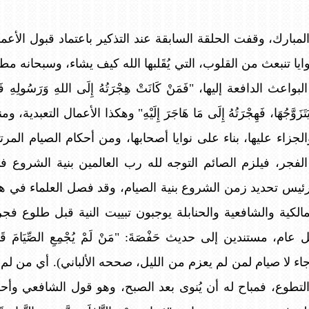
بارك، وقفت الحلقة السابقة عند التذكير باعتماد قبول الأعم
لنوايا تنبعث من القلوب، التي يُقَلبها الله كيف يشاء، وسبحانه مط
لدافعة إليها، "فَمَنْ كَانَتْ هِجْرَتُهُ إِلَى اللهِ وَرَسُولِهِ فَهِجْرَ
ْرَأَةٍ يَتَزَوَّجُهَا، فَهِجْرَتُهُ إِلَى مَا هَاجَرَ إِلَيْهِ" وهكذا الأعمال ال
جزاء عليها، بناء على نوايا أصحابها، ومن أحكام الصيام المرتب
فجر، فيلزم الصائم التوجه لله رب العالمين بنية الشروع في
رئيس تحديد زمن الشروع بنية الصيام، وقد فصل العلماء في ه
مالكية والشافعية والحنابلة يوجبون تبييت النية قبل طلوع ف
مستندين إلى حديث حَفْصَةَ: "مَنْ لَمْ يُجْمِعِ الصِّيَامَ قَبْلَ ا
اء لا صيام لمن لم يعزم من الليل، صححه الألباني). أي من لم 
لتطوع، فمباح له أن يُنوى بعد الصبح، وهو قول الشافعي وأح