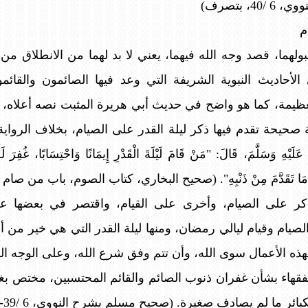
 بتصرف)
م
ولهما، قصد وجه الله فيهما، يعني لا بد لهما من الانطلاق م
لأحاديث النبوية الشريفة التي وعد فيها الصائمون والقائمو
لعظيمة، كما هو واضح في حديث أبي هريرة المثبت نصه أعلاه،
ة تقدم فيها ذكر ليلة القدر على الصيام، بخلاف الرواية أعلاه، 
َلَيْهِ وَسَلَّمَ، قَالَ: "مَنْ قَامَ لَيْلَةَ الْقَدْرِ إِيمَانًا وَاحْتِسَابًا، غُفِرَ لَ
فِرَ لَهُ مَا تَقَدَّمَ مِنْ ذَنْبِهِ". (صحيح البخاري، كتاب الصوم، باب من 
ر على الصيام، وأخرى على القيام، واقتصر في بعضها عل
ام وقيام ليالي رمضان، ومنها ليلة القدر التي هي خير من 
راد بهذه الأعمال سوى الله، وأن تتم وفق شرع الله، وعلى الوجه ا
فقهاء بشأن غفران ذنوب الصائم والقائم المحتسبين، مختص بغف
ر ما لم يصادف صغيرة. (صحيح مسلم بشرح النووي، 6 /39-40)