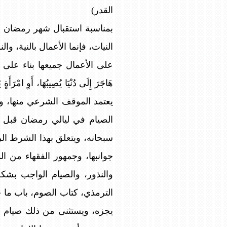
القدر)
بمناسبة استقبال شهر رمضان الم
النيات، فإنما الأعمال بالنية، وا
على الأعمال جميعها بناء على البواعث ا
هَاجَرَ إِلَى دُنْيَا يُصِيبُهَا، أَوِ ام
يعتمد الموقف الشرعي منها، وال
الصيام في ليالي رمضان قبل ال
سبحانه، ويتعلق بهذا الشرط ال
جوانبها، وجمهور الفقهاء من ال
والنذور، والصيام الواجب بشكل عام، 
الترمذي، كتاب الصوم، باب ما ج
يجزه، ويستثنى من ذلك صيام ا