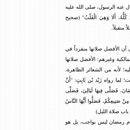
ال عنه الرسول، صلى الله عليه
 كُلُّهُ، أَلَا وَهِيَ الْقَلْبُ" (صحيح
متقبلاً.
ي أن الأفضل صلاتها منفرداً في
الكية وغيرهم: الأفضل صلاتها
؛ لأنه من الشعائر الظاهرة،
واه زَيْد بْن ثَابِتٍ: "أَنَّ
انَ، فَصَلَّى فِيهَا لَيَالِيَ، فَصَلَّى
مِنْ صَنِيعِكُمْ، فَصَلُّوا أَيُّهَا النَّاسُ
أذان، باب صلاة الليل)
ام رمضان ليس بواجب، بل هو