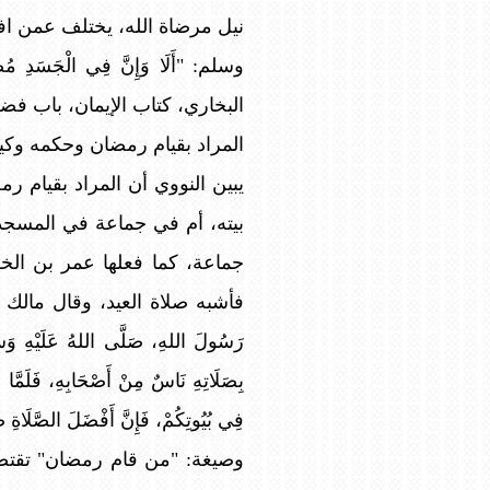
نيل مرضاة الله، يختلف عمن افت
وسلم: "أَلَا وَإِنَّ فِي الْجَسَدِ مُضْغ
البخاري، كتاب الإيمان، باب فضل 
المراد بقيام رمضان وحكمه وكيف
يبين النووي أن المراد بقيام رم
بيته، أم في جماعة في المسجد؟
جماعة، كما فعلها عمر بن الخ
فأشبه صلاة العيد، وقال مالك وأ
رَسُولَ اللهِ، صَلَّى اللهُ عَلَيْهِ وَسَ
بِصَلَاتِهِ نَاسٌ مِنْ أَصْحَابِهِ، فَلَمَّا ع
فِي بُيُوتِكُمْ، فَإِنَّ أَفْضَلَ الصَّلَ
وصيغة: "من قام رمضان" تقتض