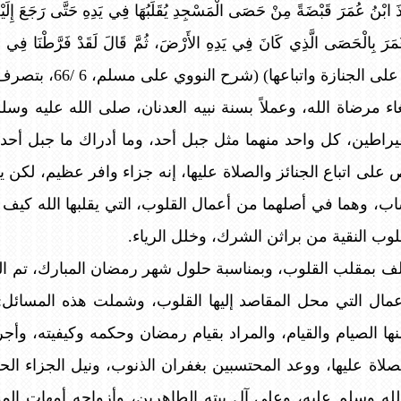
أَخَذَ ابْنُ عُمَرَ قَبْضَةً مِنْ حَصَى الْمَسْجِدِ يُقَلِّبُهَا فِي يَدِهِ حَتَّى رَجَعَ إِل
ُمَرَ بِالْحَصَى الَّذِي كَانَ فِي يَدِهِ الأَرْضَ، ثُمَّ قَالَ لَقَدْ فَرَّطْنَ
لجنازة واتباعها) (شرح النووي على مسلم، 6 /66، بتصرف)
بتغاء مرضاة الله، وعملاً بسنة نبيه العدنان، صلى الله عليه 
 بقيراطين، كل واحد منهما مثل جبل أحد، وما أدراك ما جبل أح
على اتباع الجنائز والصلاة عليها، إنه جزاء وافر عظيم، لكن يج
اب، وهما في أصلهما من أعمال القلوب، التي يقلبها الله كيف يش
وب النقية من براثن الشرك، وخلل الرياء.
ف بمقلب القلوب، وبمناسبة حلول شهر رمضان المبارك، تم ال
أعمال التي محل المقاصد إليها القلوب، وشملت هذه المسائل: 
ا الصيام والقيام، والمراد بقيام رمضان وحكمه وكيفيته، وأجر
لصلاة عليها، ووعد المحتسبين بغفران الذنوب، ونيل الجزاء ال
له وسلم عليه، وعلى آل بيته الطاهرين، وأزواجه أمهات المؤم